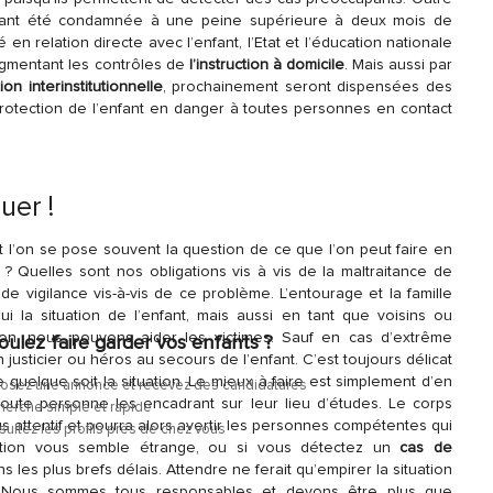
ayant été condamnée à une peine supérieure à deux mois de
en relation directe avec l’enfant, l’Etat et l’éducation nationale
ugmentant les contrôles de
l’instruction à domicile
. Mais aussi par
ion interinstitutionnelle
, prochainement seront dispensées des
 protection de l’enfant en danger à toutes personnes en contact
uer !
t l’on se pose souvent la question de ce que l’on peut faire en
 ? Quelles sont nos obligations vis à vis de la maltraitance de
e vigilance vis-à-vis de ce problème. L’entourage et la famille
ui la situation de l’enfant, mais aussi en tant que voisins ou
ion, nous pouvons aider les victimes. Sauf en cas d’extrême
oulez faire garder vos enfants ?
n justicier ou héros au secours de l’enfant. C’est toujours délicat
le quelque soit la situation. Le mieux à faire est simplement d’en
osez une annonce et recevez des candidatures
toute personne les encadrant sur leur lieu d’études. Le corps
erche simple et rapide
s attentif et pourra alors avertir les personnes compétentes qui
ultez les profils près de chez vous
tuation vous semble étrange, ou si vous détectez un
cas de
ns les plus brefs délais. Attendre ne ferait qu’empirer la situation
e. Nous sommes tous responsables et devons être plus que