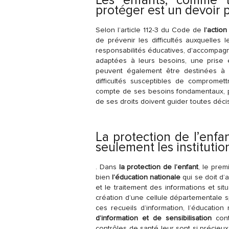
Les enfants, comme 
protéger est un devoir 
Selon l’article 112-3 du Code de
l’action
de prévenir les difficultés auxquelles
responsabilités éducatives, d'accompagne
adaptées à leurs besoins, une prise e
peuvent également être destinées à
difficultés susceptibles de compromettr
compte de ses besoins fondamentaux, phys
de ses droits doivent guider toutes déci
La protection de l’enf
seulement les institutio
. Dans
la protection de l’enfant
, le prem
bien
l’éducation nationale
qui se doit d’a
et le traitement des informations et si
création d’une cellule départementale sp
ces recueils d’information, l’éducati
d’information et de sensibilisation
cont
contrôles de santé leur sont si précieu