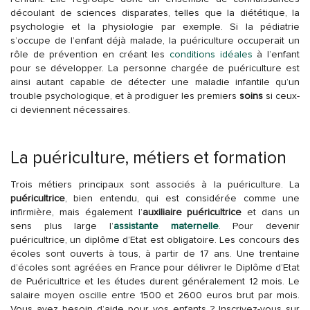
découlant de sciences disparates, telles que la diététique, la
psychologie et la physiologie par exemple. Si la pédiatrie
s’occupe de l’enfant déjà malade, la puériculture occuperait un
rôle de prévention en créant les
conditions idéales
à l’enfant
pour se développer. La personne chargée de puériculture est
ainsi autant capable de détecter une maladie infantile qu’un
trouble psychologique, et à prodiguer les premiers
soins
si ceux-
ci deviennent nécessaires.
La puériculture, métiers et formation
Trois métiers principaux sont associés à la puériculture. La
puéricultrice
, bien entendu, qui est considérée comme une
infirmière, mais également l’
auxiliaire puéricultrice
et dans un
sens plus large l’
assistante maternelle
. Pour devenir
puéricultrice, un diplôme d’Etat est obligatoire. Les concours des
écoles sont ouverts à tous, à partir de 17 ans. Une trentaine
d’écoles sont agréées en France pour délivrer le Diplôme d’Etat
de Puéricultrice et les études durent généralement 12 mois. Le
salaire moyen oscille entre 1500 et 2600 euros brut par mois.
Vous avez besoin d’aide pour vos enfants ? Inscrivez-vous sur