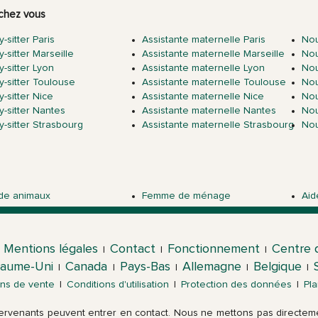
chez vous
-sitter Paris
Assistante maternelle Paris
Nou
-sitter Marseille
Assistante maternelle Marseille
Nou
-sitter Lyon
Assistante maternelle Lyon
No
y-sitter Toulouse
Assistante maternelle Toulouse
No
-sitter Nice
Assistante maternelle Nice
No
y-sitter Nantes
Assistante maternelle Nantes
No
y-sitter Strasbourg
Assistante maternelle Strasbourg
Nou
de animaux
Femme de ménage
Aid
Mentions légales
Contact
Fonctionnement
Centre 
|
|
|
aume-Uni
Canada
Pays-Bas
Allemagne
Belgique
|
|
|
|
|
ons de vente
|
Conditions d'utilisation
|
Protection des données
|
Pla
ntervenants peuvent entrer en contact. Nous ne mettons pas directemen