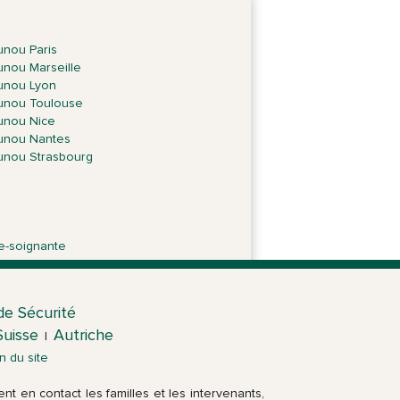
nou Paris
nou Marseille
unou Lyon
unou Toulouse
unou Nice
unou Nantes
nou Strasbourg
e-soignante
de Sécurité
Suisse
Autriche
|
n du site
t en contact les familles et les intervenants,