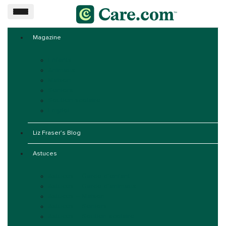
Magazine
Enfants
Animaux
Maison
Seniors
Soutien scolaire
Emploi
Liz Fraser’s Blog
Astuces
Astuces – Garde d’enfant
Astuces – Garde d’animaux
Astuces – Maison
Astuces – Seniors
Astuces – Soutien scolaire